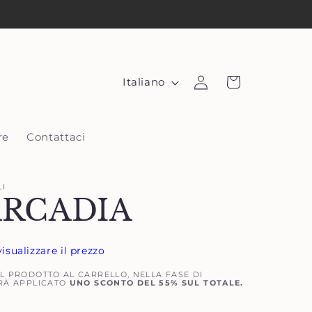
L
Accedi
Carrello
Italiano
i
n
re
Contattaci
g
u
a
LI
ARCADIA
visualizzare il prezzo
 PRODOTTO AL CARRELLO, NELLA FASE DI
RÀ APPLICATO
UNO SCONTO DEL 55% SUL TOTALE.