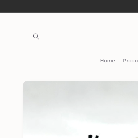
Vai
direttamente
ai contenuti
Home
Prodo
Passa alle
informazioni
sul prodotto