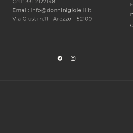
Cell: 331 2127148
E
Email: info@donninigioielli.it
D
Via Giusti n.11 - Arezzo - 52100
C
Facebook
Instagram