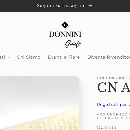
Seguici su Instagram
tti
Chi Siamo
Eventi e Fiere
Diventa Rivendito
DONNINI GIOIEL
CN 
Registrati per 
AGGIUNGENDO IL
CHECKOUT, VER
Quantità