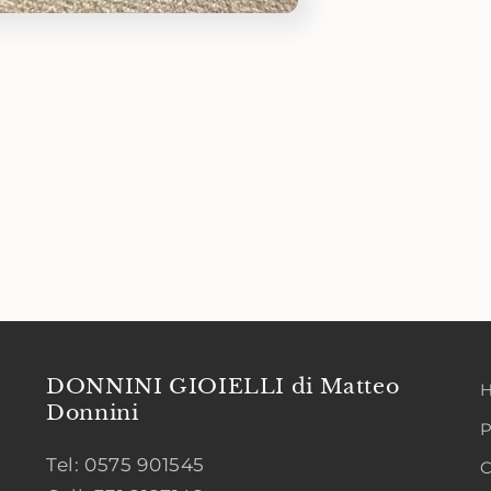
DONNINI GIOIELLI di Matteo
Donnini
P
Tel: 0575 901545
C