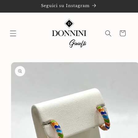
Vai
Seguici su Instagram
direttamente
ai contenuti
Carrello
Passa alle
informazioni
sul prodotto