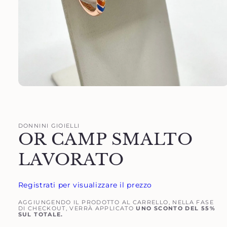
Apri
contenuti
multimediali
1
in
DONNINI GIOIELLI
finestra
OR CAMP SMALTO
modale
LAVORATO
Registrati per visualizzare il prezzo
AGGIUNGENDO IL PRODOTTO AL CARRELLO, NELLA FASE
DI CHECKOUT, VERRÀ APPLICATO
UNO SCONTO DEL 55%
SUL TOTALE.