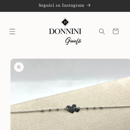
Vai
Seguici su Instagram
direttamente
ai contenuti
Carrello
Passa alle
informazioni
sul prodotto