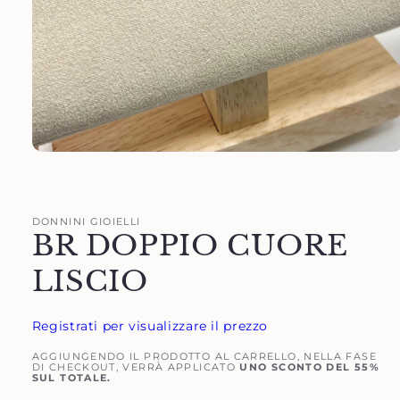
Apri
contenuti
multimediali
1
in
DONNINI GIOIELLI
finestra
BR DOPPIO CUORE
modale
LISCIO
Registrati per visualizzare il prezzo
AGGIUNGENDO IL PRODOTTO AL CARRELLO, NELLA FASE
DI CHECKOUT, VERRÀ APPLICATO
UNO SCONTO DEL 55%
SUL TOTALE.