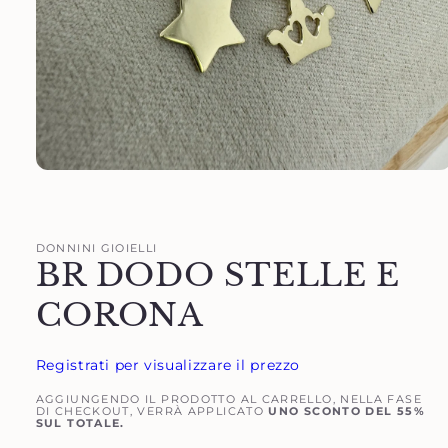
Apri
contenuti
multimediali
1
in
DONNINI GIOIELLI
finestra
BR DODO STELLE E
modale
CORONA
Registrati per visualizzare il prezzo
AGGIUNGENDO IL PRODOTTO AL CARRELLO, NELLA FASE
DI CHECKOUT, VERRÀ APPLICATO
UNO SCONTO DEL 55%
SUL TOTALE.