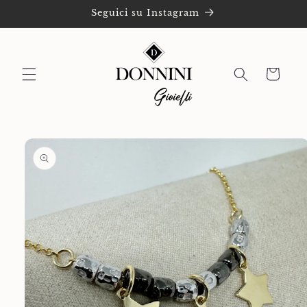
Vai
Seguici su Instagram
direttamente
ai contenuti
Carrello
Passa alle
informazioni
sul prodotto